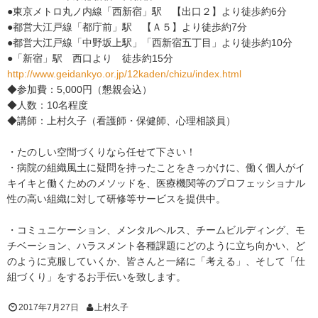
●東京メトロ丸ノ内線「西新宿」駅 【出口２】より徒歩約6分
●都営大江戸線「都庁前」駅 【Ａ５】より徒歩約7分
●都営大江戸線「中野坂上駅」「西新宿五丁目」より徒歩約10分
●「新宿」駅 西口より 徒歩約15分
http://www.geidankyo.or.jp/12kaden/chizu/index.html
◆参加費：5,000円（懇親会込）
◆人数：10名程度
◆講師：上村久子（看護師・保健師、心理相談員）
・たのしい空間づくりなら任せて下さい！
・病院の組織風土に疑問を持ったことをきっかけに、働く個人がイ
キイキと働くためのメソッドを、医療機関等のプロフェッショナル
性の高い組織に対して研修等サービスを提供中。
・コミュニケーション、メンタルヘルス、チームビルディング、モ
チベーション、ハラスメント各種課題にどのように立ち向かい、ど
のように克服していくか、皆さんと一緒に「考える」、そして「仕
組づくり」をするお手伝いを致します。
2017年7月27日
上村久子