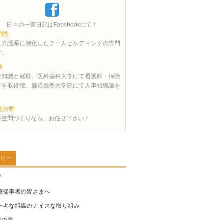
日々の一言日記はFacebookにて！
門性
・介護系に特化したチームビルディングの専門
す。
験
な知識と経験。医科歯科大学にて看護師・保険
許を取得後、慶応義塾大学院にて人事組織論を
。
意分野
い空間づくりなら、お任せ下さい！
リー
グ
療従事者の皆さまへ
テキな組織のナイスな取り組み
様の声