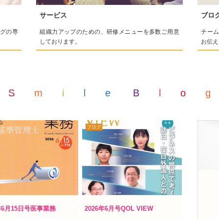
サービス
ブロ
グの専
組織力アップのための、研修メニューを多数ご用意
チー
しております。
お伝え
S
m
i
l
e
B
l
o
g
ブログ
6年6月15日号医事業務
2026年6月号QOL VIEW