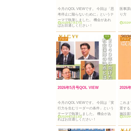
今月のQOL VIEWです。 今回は「思
医事課
考停止に陥らないために」というテ
り方
ーマで執筆しました。 機会があれ
2026年7月17日
202
ばお目通しください！
ブログ
ブログ
2026年5月号QOL VIEW
202
今月のQOL VIEWです。 今回は「実
これま
行力を生むリーダーの条件」という
置する
テーマで執筆しました。 機会があ
施設基
2026年5月13日
202
ればお目通しください！