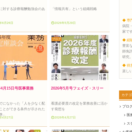
に対する診療報酬勉強会のあ
「情報共有」という組織戦略
◆ 専
6年6月26日
2026年5月29日
病院
家で
ブログ
◆ 経
豊富
師免
研究
◆ 得
楽し
6年4月15日号医事業務
2026年5月号フェイズ・スリー
カテゴ
でになかった「人を少なく配
看護必要度の改定を業務改善に活か
ブロ
ことができる条件が示された
す発想を
準」
医
6年4月27日
2026年4月27日
ス
お客