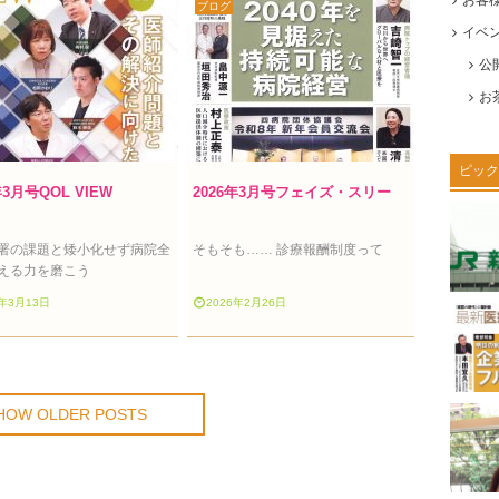
ブログ
イベ
公
お
ピック
年3月号QOL VIEW
2026年3月号フェイズ・スリー
署の課題と矮小化せず病院全
そもそも…… 診療報酬制度って
える力を磨こう
6年3月13日
2026年2月26日
HOW OLDER POSTS