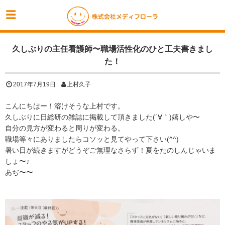
久しぶりの主任看護師〜職場活性化のひと工夫書きまし
た！
2017年7月19日
上村久子
こんにちはー！溶けそうな上村です。
久しぶりに日総研の雑誌に掲載して頂きました(´∀｀)嬉しや〜
自分の見方が変わると周りが変わる。
職場等々にありましたらコソッと見てやって下さい(^^)
暑い日が続きますがどうぞご無理なさらず！夏をたのしんじゃいま
しょ〜♪
あぢ〜〜