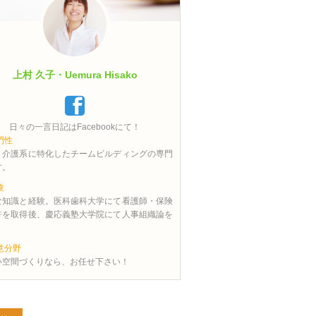
上村 久子・Uemura Hisako
日々の一言日記はFacebookにて！
門性
・介護系に特化したチームビルディングの専門
す。
験
な知識と経験。医科歯科大学にて看護師・保険
許を取得後、慶応義塾大学院にて人事組織論を
。
意分野
い空間づくりなら、お任せ下さい！