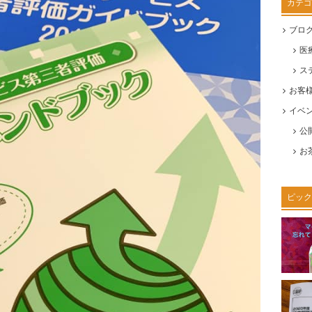
カテゴ
ブロ
医
ス
お客
イベ
公
お
ピック