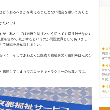
はどうあるべきかを考えるまたとない機会を頂いておりま
がたいです。
すが、私としては医療と福祉という切っても切り離せないも
制度も含めて)気がするというのが問題意識としてありまし
えて挑戦を決意致しました。
◆ 専
病院
るべく、そしてあわよくば医療と福祉を繋ぐ役割をほんの少
家で
◆ 経
豊富
と我慢してしまうマスコットキャラクターの写真と共に。
師免
研究
◆ 得
楽し