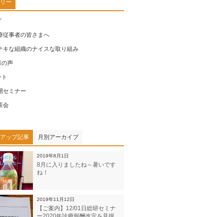
リー
グ
療従事者の皆さまへ
テキな組織のナイスな取り組み
様の声
ント
開セミナー
茶会
アップ記事
月別アーカイブ
2019年8月1日
8月に入りましたね～暑いです
ね！
2019年11月12日
【ご案内】12/01日総研セミナ
ー2020年診療報酬改定を見据