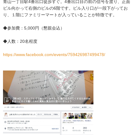
青山一丁目駅4番出口徒歩すぐ。4番出口目の前の信号を
渡り、正面
ビル向かって右側のビルの6階です。ビル入り
口が一段下がってお
り、１階にファミリーマートが入って
いることが特徴です。
◆参加費：5,000円（懇親会込）
◆人数：20名程度
https://www.facebook.com/events/759426987499478/