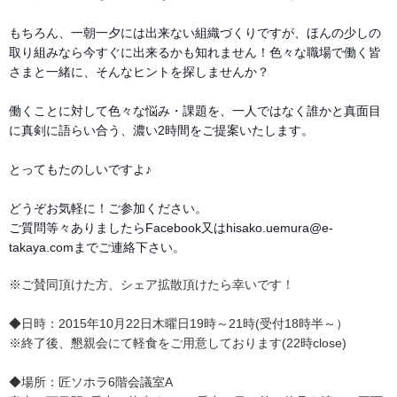
もちろん、一朝一夕には出来ない組織づくりですが、ほん
の少しの
取り組みなら今すぐに出来るかも知れません！色
々な職場で働く皆
さまと一緒に、そんなヒントを探しませ
んか？
働くことに対して色々な悩み・課題を、一人ではなく誰か
と真面目
に真剣に語らい合う、濃い2時間をご提案いたし
ます。
とってもたのしいですよ♪
どうぞお気軽に！ご参加ください。
ご質問等々ありましたらFacebook又はhisak
o.uemura@e-
takaya.comまでご連絡
下さい。
※ご賛同頂けた方、シェア拡散頂けたら幸いです！
◆日時：2015年10月22日木曜日19時～21時(
受付18時半～）
※終了後、懇親会にて軽食をご用意しております(22
時close)
◆場所：匠ソホラ6階会議室A