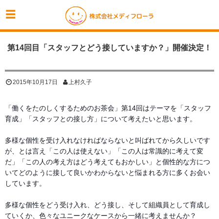
第14回目「スタッフとどう接していますか？」開催決定！
2015年10月17日
上村久子
「働くをたのしくするためのお茶会」第14回はテーマを
「スタッフ
育成」「スタッフとの接し方」について考えた
いと思います。
多様な個性を受け入れなければならないと叫ばれてから久
しいです
が、とは言え「この人は使えない」「この人は常
識的に考えて変
だ」「この人の考え方はどう考えてもおか
しい」と個性的な方につ
いてどのように接して良いかわか
らないと悩まれる方に多くお会い
しています。
多様な個性をどう受け入れ、どう接し、そして組織員とし
て育成し
ていくか、色々なユニークなケースから一緒に考
えませんか？