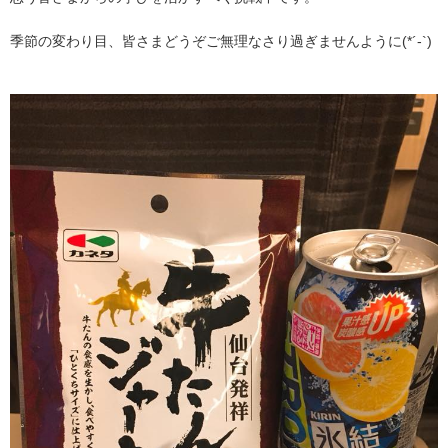
季節の変わり目、皆さまどうぞご無理なさり過ぎませんように(*´-`)