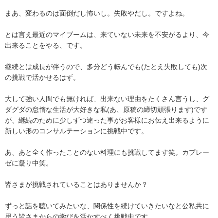
まあ、変わるのは面倒だし怖いし。失敗やだし。ですよね。
とは言え最近のマイブームは、来ていない未来を不安がるより、今
出来ることをやる、です。
継続とは成長が伴うので、多分どう転んでも(たとえ失敗しても)次
の挑戦で活かせるはず。
大して強い人間でも無ければ、出来ない理由をたくさん言うし、グ
ダグダの怠惰な生活が大好きな私(あ、原稿の締切頑張ります)です
が、継続のために少しずつ違った事がお客様にお伝え出来るように
新しい形のコンサルテーションに挑戦中です。
あ、あと全く作ったことのない料理にも挑戦してます笑。カプレー
ゼに凝り中笑。
皆さまが挑戦されていることはありませんか？
ずっと話を聴いてみたいな、関係性を続けていきたいなと公私共に
思う皆さまからの学びを活かすべく挑戦中です。