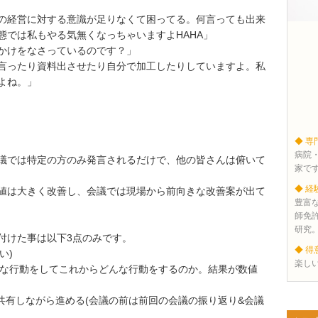
の経営に対する意識が足りなくて困ってる。何言っても出来
態では私もやる気無くなっちゃいますよHAHA」
かけをなさっているのです？」
言ったり資料出させたり自分で加工したりしていますよ。私
よね。」
◆ 専
病院
議では特定の方のみ発言されるだけで、他の皆さんは俯いて
家で
◆ 経
値は大きく改善し、会議では現場から前向きな改善案が出て
豊富
師免
研究
付けた事は以下3点のみです。
◆ 得
い)
楽し
んな行動をしてこれからどんな行動をするのか。結果が数値
共有しながら進める(会議の前は前回の会議の振り返り&会議
)