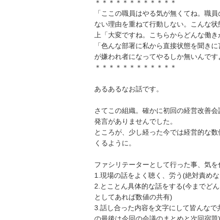
＊＊＊＊＊＊＊＊＊＊＊＊
「ここの職員はやる気が無くてね。職員
ない理由を重ねて行動しない。こんな状
上「大変ですね。こちらからどんな働き
「色んな部署に私から直接状態を聞きに
が嫌われ者になってやるしか無いんです
＊＊＊＊＊＊＊＊＊＊＊＊
あるあるなお話です。
さてこの組織。確かに初回の経営改善会
発言がありませんでした。
ところが、少し経った今では経営的な数
くるように。
ファシリテーターとして行った事、気を
1.現場の話をよく聴く、労う(絶対責めな
2.とことん具体的な話をする(今までど
としてあれば数値の共有)
3.話し合った内容を文字にして皆んなで
の最後は今回の会議のまとめと次回宿題