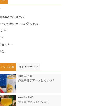
リー
グ
療従事者の皆さまへ
テキな組織のナイスな取り組み
様の声
ント
開セミナー
茶会
アップ記事
月別アーカイブ
2019年2月4日
弾丸京都ツアーおしまいっ！
2018年1月9日
着々書き物しております