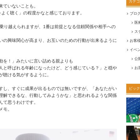
カテゴ
来ていないことも。
をよく聴く」の程度かなと感じております。
ブロ
医
で乗り越えられますが、1番は前提となる信頼関係や相手への
ス
いの興味関心が高まり、お互いのための行動が出来るように
お客
イベ
公
動を！」みたいに言い詰める親よりも
人と呼ばれる年齢になったけど、どう感じている？」と穏や
お
が聴ける気がするように。
すし、すぐに成果が出るものでは無いですが、「あなたがい
ピック
理解できるな、行動してみようかな」と思われるような関係
んて思うわけです。
メモ。