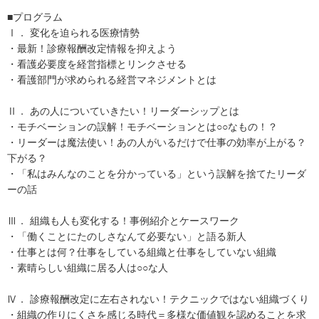
■プログラム
Ⅰ． 変化を迫られる医療情勢
・最新！診療報酬改定情報を抑えよう
・看護必要度を経営指標とリンクさせる
・看護部門が求められる経営マネジメントとは
Ⅱ． あの人についていきたい！リーダーシップとは
・モチベーションの誤解！モチベーションとは○○なもの！？
・リーダーは魔法使い！あの人がいるだけで仕事の効率が上がる？
下がる？
・「私はみんなのことを分かっている」という誤解を捨てたリーダ
ーの話
Ⅲ． 組織も人も変化する！事例紹介とケースワーク
・「働くことにたのしさなんて必要ない」と語る新人
・仕事とは何？仕事をしている組織と仕事をしていない組織
・素晴らしい組織に居る人は○○な人
Ⅳ． 診療報酬改定に左右されない！テクニックではない組織づくり
・組織の作りにくさを感じる時代＝多様な価値観を認めることを求