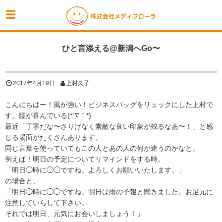
ひと言添える@新潟へGo〜
2017年4月19日
上村久子
こんにちはー！風が強い！ビジネスバッグをリュックにした上村で
す。腰が喜んでいる(*´∇｀*)
最近「丁寧だな〜さりげなく素敵な良い印象が残るなあ〜！」と感
じる場面がたくさんあります。
同じ言葉を使っていてもこの人とあの人の何が違うのかなと。
例えば！明日の予定についてリマインドをする時。
「明日◯時に◯◯ですね。よろしくお願いいたします。」
の場合と、
「明日◯時に◯◯ですね。明日は雨の予報と聞きました。お足元に
注意していらして下さい。
それでは明日、元気にお会いしましょう！」